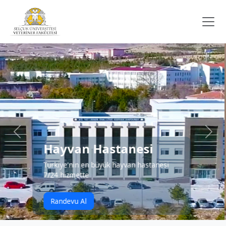
7/24 Acil Servis
Acil Durumlar İçin Her An
Hizmetinizdeyiz
Acil Hizmetler