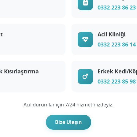
0332 223 86 23
ıt
Acil Kliniği
0332 223 86 14
k Kısırlaştırma
Erkek Kedi/Kö
0332 223 85 98
Acil durumlar için 7/24 hizmetinizdeyiz.
Bize Ulaşın