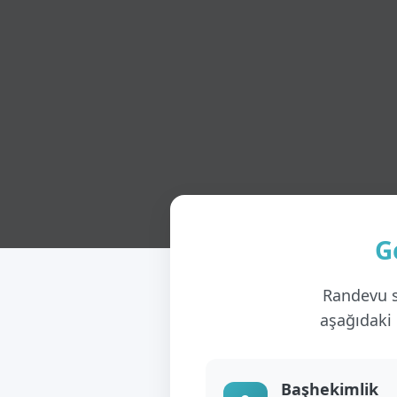
G
Randevu s
aşağıdaki 
Başhekimlik