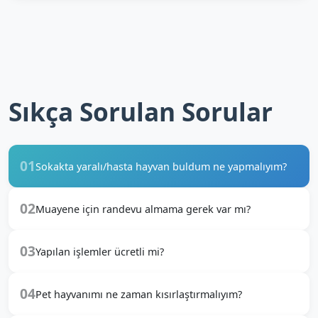
Sıkça Sorulan Sorular
01
Sokakta yaralı/hasta hayvan buldum ne yapmalıyım?
02
Muayene için randevu almama gerek var mı?
03
Yapılan işlemler ücretli mi?
04
Pet hayvanımı ne zaman kısırlaştırmalıyım?